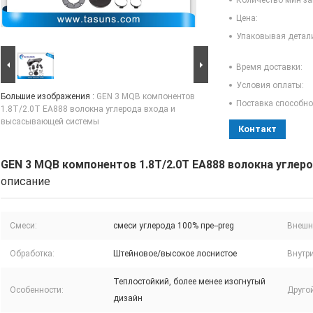
Количество мин за
Цена:
Упаковывая детал
Время доставки:
Условия оплаты:
Большие изображения :
GEN 3 MQB компонентов
Поставка способно
1.8T/2.0T EA888 волокна углерода входа и
высасывающей системы
Контакт
GEN 3 MQB компонентов 1.8T/2.0T EA888 волокна угле
описание
Смеси:
смеси углерода 100% пре--preg
Внешн
Обработка:
Штейновое/высокое лоснистое
Внутри
Теплостойкий, более менее изогнутый
Особенности:
Другой
дизайн