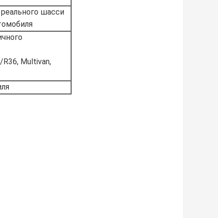
 реального шасси
томобиля
ичного
/R36, Multivan,
иля