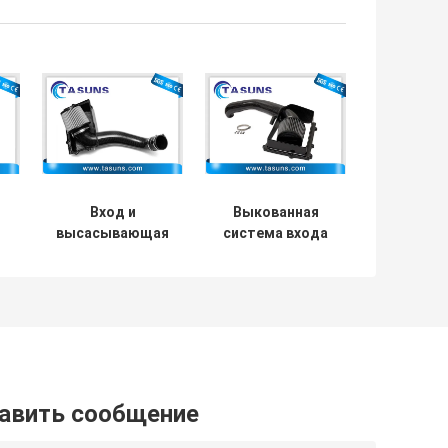
Вход и
Выкованная
высасывающая
система входа
система Twill
волокна
забора воздуха
углерода
3k
штейна Twill 3k
теплостойкого
открытая
волокна
ю
углерода
холодные
авить сообщение