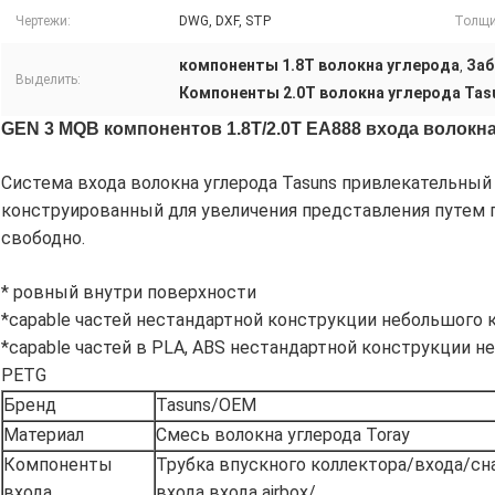
Чертежи:
DWG, DXF, STP
Толщи
компоненты 1.8T волокна углерода
Заб
,
Выделить:
Компоненты 2.0T волокна углерода Tas
GEN 3 MQB компонентов 1.8T/2.0T EA888 входа волокн
Система входа волокна углерода Tasuns привлекательн
конструированный для увеличения представления путем 
свободно.
* ровный внутри поверхности
*capable частей нестандартной конструкции небольшого
*capable частей в PLA, ABS нестандартной конструкции н
PETG
Бренд
Tasuns/OEM
Материал
Смесь волокна углерода Toray
Компоненты
Трубка впускного коллектора/входа/с
входа
входа входа airbox/