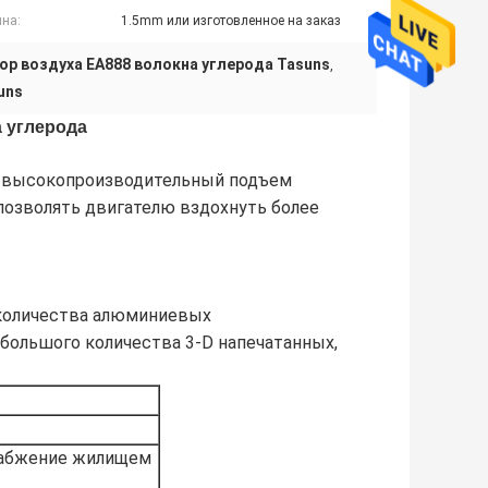
на:
1.5mm или изготовленное на заказ
ор воздуха EA888 волокна углерода Tasuns
,
uns
а углерода
ый высокопроизводительный подъем
позволять двигателю вздохнуть более
 количества алюминиевых
ебольшого количества 3-D напечатанных,
набжение жилищем