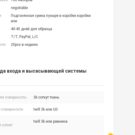
каза:
100 наборов
negotiable
и:
Подгонянная сумка пузыря в коробке коробки
или
40-45 дней для образца
T/T, PayPal, L/C
сти:
20pcs в неделю
рода входа и высасывающей системы
яя поверхность:
3k соткут ткань
 поверхности:
twill 3k или UD
twill 3k или равнина
 соткет: