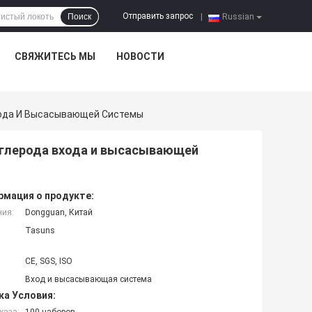
Отправить запрос
Поиск
|
Russian
СВЯЖИТЕСЬ МЫ
НОВОСТИ
Входа И Высасывающей Системы
 углерода входа и высасывающей
мация о продукте:
ния:
Dongguan, Китай
Tasuns
CE, SGS, ISO
Вход и высасывающая система
ка Условия: