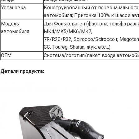
Установка
Конструированный от первоначального
автомобиля; Пригонка 100% к шасси ав
Модель
Для Фольксваген (фаэтона, гольфа разл
автомобиля
MK4/MK5/MK6/MK7,
7R/R20/R32, Scirocco/Scirocco r, Magotan
CC, Toureg, Sharan, жук, etc…)
OEM
Система/логотип/пакет входа автомоб
Детали продукта: