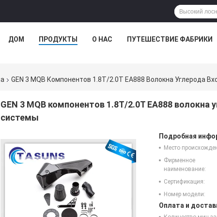
ДОМ
ПРОДУКТЫ
О НАС
ПУТЕШЕСТВИЕ ФАБРИКИ
да
GEN 3 MQB Компонентов 1.8T/2.0T EA888 Волокна Углерода 
GEN 3 MQB компонентов 1.8T/2.0T EA888 волокна
системы
Подробная инфор
Место происхожде
Фирменное
наименование:
Сертификация:
Номер модели:
Оплата и достав