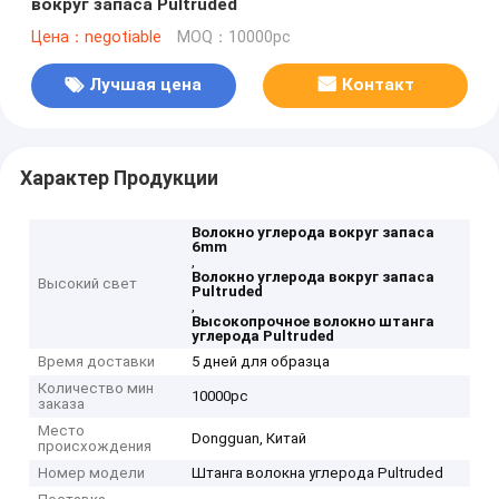
вокруг запаса Pultruded
Цена：negotiable
MOQ：10000pc
Лучшая цена
Контакт
Характер Продукции
Волокно углерода вокруг запаса
6mm
,
Волокно углерода вокруг запаса
Высокий свет
Pultruded
,
Высокопрочное волокно штанга
углерода Pultruded
Время доставки
5 дней для образца
Количество мин
10000pc
заказа
Место
Dongguan, Китай
происхождения
Номер модели
Штанга волокна углерода Pultruded