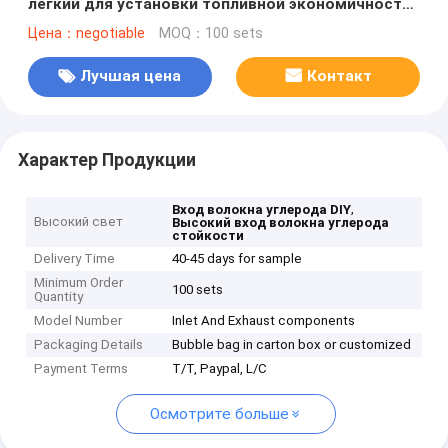
легкий для установки топливной экономичности
повышений
Цена：negotiable
MOQ：100 sets
Лучшая цена
Контакт
Характер Продукции
,
Вход волокна углерода DIY
Высокий свет
Высокий вход волокна углерода
стойкости
Delivery Time
40-45 days for sample
Minimum Order
100 sets
Quantity
Model Number
Inlet And Exhaust components
Packaging Details
Bubble bag in carton box or customized
Payment Terms
T/T, Paypal, L/C
Осмотрите больше