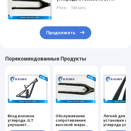
легкий для установки
Price： 100 sets
топливной экономичности
повышений
Продолжать
Порекомендованные Продукты
Вход волокна
Обслуживание
Легкий для
углерода JLT
сопротивления
установки вх
улучшает
высокой жары
углерода улу
производительность
забора воздуха
обслуживани